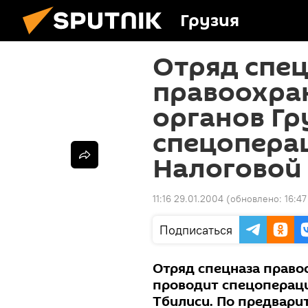
Грузия
Отряд спе
правоохра
органов Гр
спецопера
Налоговой
11:16 29.01.2004
(обновлено:
16:47
Подписаться
Отряд спецназа право
проводит спецопераци
Тбилиси. По предвари