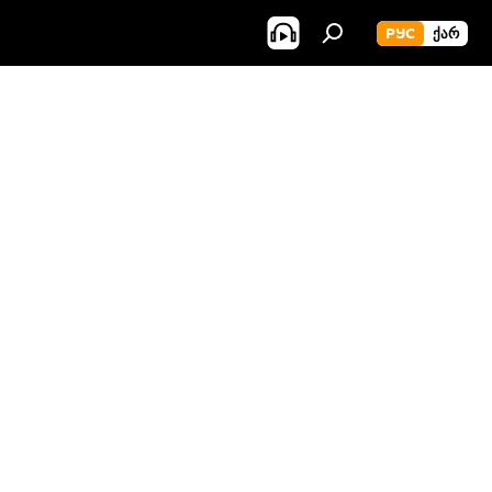
РУС
ᲥᲐᲠ