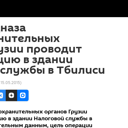
цназа
нительных
узии проводит
цию в здании
 службы в Тбилиси
 15.05.2015
)
охранительных органов Грузии
ю в здании Налоговой службы в
тельным данным, цель операции