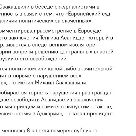
Саакашвили в беседе с журналистами в
ность в связи с тем, что «Европейский суд
наличии политических заключенных».
комментировал рассмотрение в Евросуде
ого заключения Тенгиза Асанидзе, который в
ерживается в следственном изоляторе
арии вопреки решению центральных властей
Грузии о его освобождении.
тся политиком или какой-либо значительной
дит в тюрьме с нарушением всех
в», - отметил Михаил Саакашвили.
 собирается терпеть нарушения прав граждан
идзе освободить Асанидзе из заключения.
то мы приедем и сами его выпустим - так же,
еские нормы в Аджарии», - сказал президент
м человека 8 апреля намерен публично