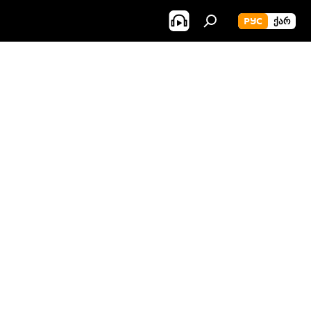
РУС
ᲥᲐᲠ