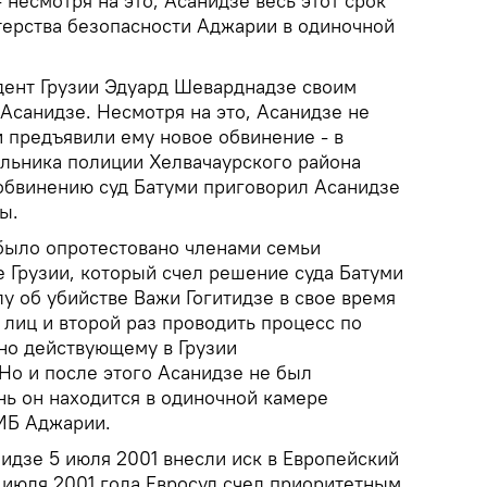
 несмотря на это, Асанидзе весь этот срок
терства безопасности Аджарии в одиночной
идент Грузии Эдуард Шеварднадзе своим
Асанидзе. Несмотря на это, Асанидзе не
и предъявили ему новое обвинение - в
альника полиции Хелвачаурского района
 обвинению суд Батуми приговорил Асанидзе
ы.
было опротестовано членами семьи
е Грузии, который счел решение суда Батуми
лу об убийстве Важи Гогитидзе в свое время
лиц и второй раз проводить процесс по
сно действующему в Грузии
 Но и после этого Асанидзе не был
нь он находится в одиночной камере
МБ Аджарии.
идзе 5 июля 2001 внесли иск в Европейский
2 июля 2001 года Евросуд счел приоритетным