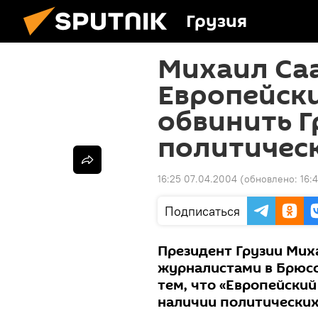
Грузия
Михаил Са
Европейск
обвинить Г
политичес
16:25 07.04.2004
(обновлено:
16:
Подписаться
Президент Грузии Мих
журналистами в Брюсс
тем, что «Европейский
наличии политических