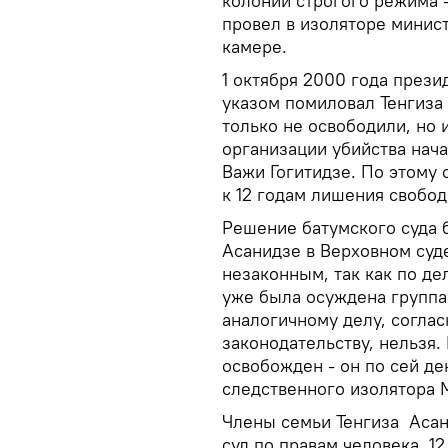
колонии строгого режима -
провел в изоляторе минис
камере.
1 октября 2000 года през
указом помиловал Тенгиза 
только не освободили, но 
организации убийства нач
Важи Гогитидзе. По этому
к 12 годам лишения свобод
Решение батумского суда 
Асанидзе в Верховном суд
незаконным, так как по де
уже была осуждена группа 
аналогичному делу, согла
законодательству, нельзя.
освобожден - он по сей де
следственного изолятора 
Члены семьи Тенгиза Асан
суд по правам человека. 1