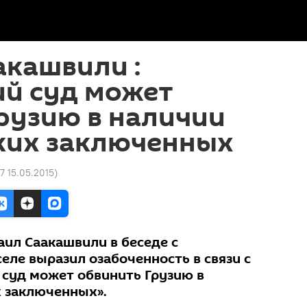
акашвили :
ий суд может
рузию в наличии
ких заключенных
47 15.05.2015
)
аил Саакашвили в беседе с
еле выразил озабоченность в связи с
 суд может обвинить Грузию в
 заключенных».