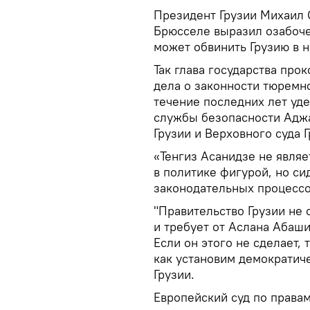
Президент Грузии Михаил 
Брюсселе выразил озабочен
может обвинить Грузию в 
Так глава государства про
дела о законности тюремн
течение последних лет уд
службы безопасности Адж
Грузии и Верховного суда 
«Тенгиз Асанидзе не являе
в политике фигурой, но си
законодательных процессо
"Правительство Грузии не
и требует от Аслана Абаш
Если он этого не сделает, 
как установим демократич
Грузии.
Европейский суд по права