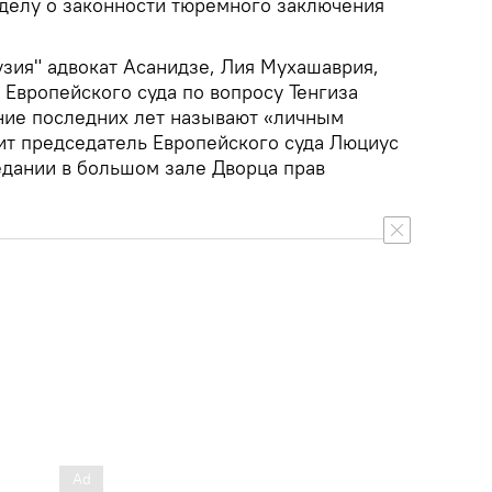
 делу о законности тюремного заключения
узия" адвокат Асанидзе, Лия Мухашаврия,
Европейского суда по вопросу Тенгиза
ение последних лет называют «личным
ит председатель Европейского суда Люциус
едании в большом зале Дворца прав