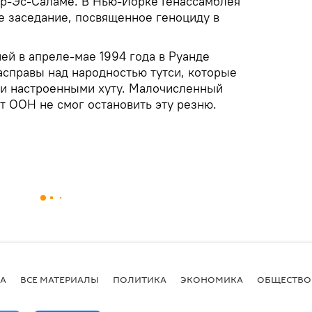
ар-Эс-Саламе. В Нью-Йорке Генассамблея
 заседание, посвященное геноциду в
ей в апреле-мае 1994 года в Руанде
справы над народностью тутси, которые
и настроенными хуту. Малочисленный
т ООН не смог остановить эту резню.
А
ВСЕ МАТЕРИАЛЫ
ПОЛИТИКА
ЭКОНОМИКА
ОБЩЕСТВО