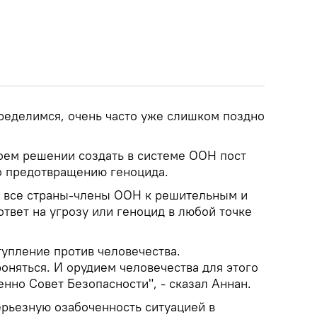
ределимся, очень часто уже слишком поздно
.
оем решении создать в системе ООН пост
о предотвращению геноцида.
л все страны-члены ООН к решительным и
твет на угрозу или геноцид в любой точке
ступление против человечества.
оняться. И орудием человечества для этого
нно Совет Безопасности", - сказал Аннан.
ерьезную озабоченность ситуацией в