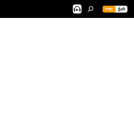
РУС
ᲥᲐᲠ