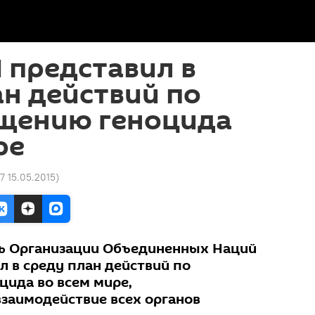
 представил в
н действий по
щению геноцида
ре
47 15.05.2015
)
рь Организации Объединенных Наций
л в среду план действий по
ида во всем мире,
заимодействие всех органов