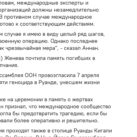
словам, международные эксперты и
 организаций должны незамедлительно
. В противном случае международное
отово к соответствующим действиям.
м случае я имею в виду целый ряд шагов,
 военную операцию. Однако последнее
к чрезвычайная мера", - сказал Аннан.
к) Женева почтила память погибших в
лчания.
Ассамблея ООН провозгласила 7 апреля
ти геноцида в Руанде, унесшем жизни
ке на церемонии в память о жертвах
ан признал, что международное сообщество
огла бы предотвратить трагедию, если бы
овали более оперативно и решительно.
 проходят также в столице Руанды Кигали