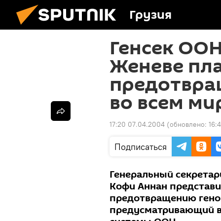
Грузия
Генсек ООН
Женеве пла
предотвра
во всем ми
17:20 07.04.2004
(обновлено:
16:
Подписаться
Генеральный секрета
Кофи Аннан представи
предотвращению геноц
предусматривающий в