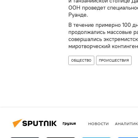
и танзанийской столице Д
ООН проведет специальное
Руанде.
В течение примерно 100 дн
продолжались массовые ра
совершались экстремистск
миротворческий континген
ОБЩЕСТВО
ПРОИСШЕСТВИЯ
Грузия
НОВОСТИ
АНАЛИТИК