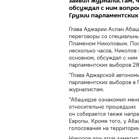
заявил журналистам, ч
обсуждал с ним вопро
Грузии парламентских
Глава Аджарии Аслан Абаш
переговоры со специальны
Пламеном Николовым. Пос
несколько часов, Николов 
основном, обсуждал с ним
парламентских выборов 28
"Глава Аджарской автономи
парламентских выборов в 
журналистам.
"Абашидзе ознакомил мен
относительно прошедших в
он собирается также напр
Европы. Кроме того, у Аб
голосования на территории
Николов при этом заметил,