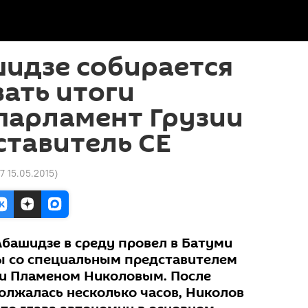
идзе собирается
ать итоги
парламент Грузии
ставитель СЕ
47 15.05.2015
)
Абашидзе в среду провел в Батуми
ы со специальным представителем
ии Пламеном Николовым. После
олжалась несколько часов, Николов