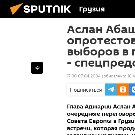
Грузия
Аслан Абаш
опротестов
выборов в 
- спецпред
17:30 07.04.2004
(обновлено:
16:
Подписаться
Глава Аджарии Аслан 
очередные переговор
Совета Европы в Груз
встречи, которая прод