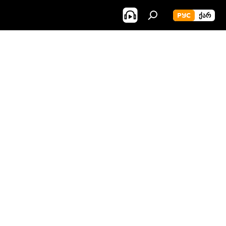
РУС
ᲥᲐᲠ