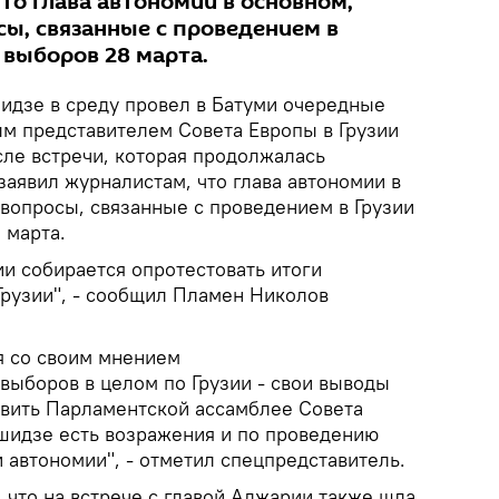
то глава автономии в основном,
сы, связанные с проведением в
 выборов 28 марта.
идзе в среду провел в Батуми очередные
м представителем Совета Европы в Грузии
ле встречи, которая продолжалась
заявил журналистам, что глава автономии в
 вопросы, связанные с проведением в Грузии
 марта.
и собирается опротестовать итоги
Грузии", - сообщил Пламен Николов
я со своим мнением
ыборов в целом по Грузии - свои выводы
авить Парламентской ассамблее Совета
ашидзе есть возражения и по проведению
 автономии", - отметил спецпредставитель.
 что на встрече с главой Аджарии также шла