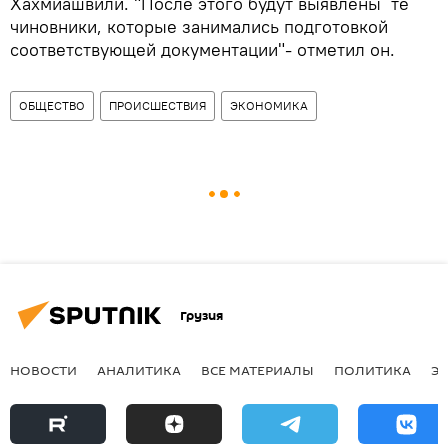
Хахмиашвили. "После этого будут выявлены те
чиновники, которые занимались подготовкой
соответствующей документации"- отметил он.
ОБЩЕСТВО
ПРОИСШЕСТВИЯ
ЭКОНОМИКА
Грузия
НОВОСТИ
АНАЛИТИКА
ВСЕ МАТЕРИАЛЫ
ПОЛИТИКА
Э