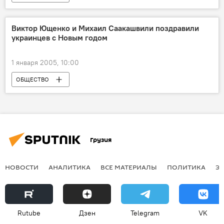
Виктор Ющенко и Михаил Саакашвили поздравили
украинцев с Новым годом
1 января 2005, 10:00
ОБЩЕСТВО
Грузия
НОВОСТИ
АНАЛИТИКА
ВСЕ МАТЕРИАЛЫ
ПОЛИТИКА
Э
Rutube
Дзен
Telegram
VK