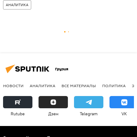
АНАЛИТИКА
Грузия
НОВОСТИ
АНАЛИТИКА
ВСЕ МАТЕРИАЛЫ
ПОЛИТИКА
Э
Rutube
Дзен
Telegram
VK