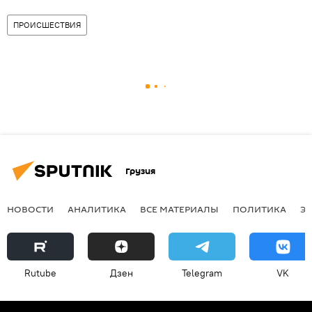
ПРОИСШЕСТВИЯ
Грузия
НОВОСТИ
АНАЛИТИКА
ВСЕ МАТЕРИАЛЫ
ПОЛИТИКА
Э
Rutube
Дзен
Telegram
VK