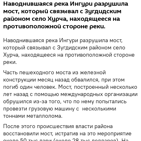
Наводнившаяся река Ингури разрушила
мост, который связывал с Зугдидским
районом село Хурча, находящееся на
противоположной стороне реки.
Наводнившаяся река Ингури разрушила мост,
который связывал с Зугдидским районом село
Хурча, находящееся на противоположной стороне
реки.
Часть пешеходного моста из железной
конструкции месяц назад обвалился, при этом
погиб один человек. Мост, построенный несколько
лет назад с помощью международных организации
обрушился из-за того, что по нему попытались
провезти грузовую машину с несколькими
тоннами металлолома.
После этого происшествия власти района
восстановили мост, истратив на это мероприятие
около 50 тыс лари (около 28 тыс долларов). На