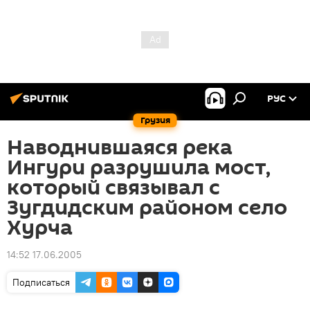
РУС
Грузия
Наводнившаяся река
Ингури разрушила мост,
который связывал с
Зугдидским районом село
Хурча
14:52 17.06.2005
Подписаться