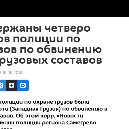
ержаны четверо
ов полиции по
зов по обвинению
грузовых составов
8 15.05.2015
)
полиции по охране грузов были
ти (Западная Грузия) по обвинению в
авов. Об этом корр. «Новости -
льник полиции региона Самегрело-