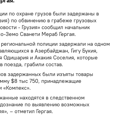
ргая.
ции по охране грузов были задержаны в
зия) по обвинению в грабеже грузовых
Новости - Грузия» сообщил начальник
о-Земо Сванети Мераб Гергая.
и региональной полиции задержали на одном
авляющихся в Азербайджан, Гигу Букия,
ия Одишария и Акакия Соселия, которые
 поезда, грабили состав.
омов задержанных были изъяты товары
умму $8 тыс 750, принадлежащие
и «Компекс».
жанные находятся в следственном
я дознание по выявлению возможных
я», – отметил Гергая.