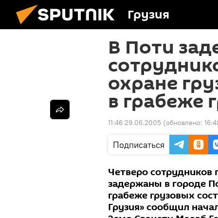
Грузия
В Поти зад
сотрудник
охране гру
в грабеже 
11:46 29.06.2005
(обновлено:
16:4
Подписаться
Четверо сотрудников 
задержаны в городе По
грабеже грузовых сост
Грузия» сообщил нача