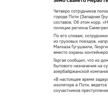
Земо Сванети Мераб Ге
Четверо сотрудников поли
городе Поти (Западная Гру
составов. Об этом корр. «
полиции региона Самегрел
По его словам, сотрудник
из грузовых поездов, напр
Малхаза Гугушвили, Георг
вместо охраны контейнеров
Гергая сообщил, что из д
бытового назначения на с
азербайджанской компани
«В настоящее время задер
изоляторе в Поти, ведетс
соучастников преступления