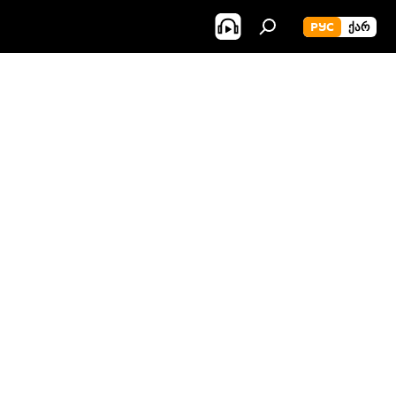
РУС
ᲥᲐᲠ