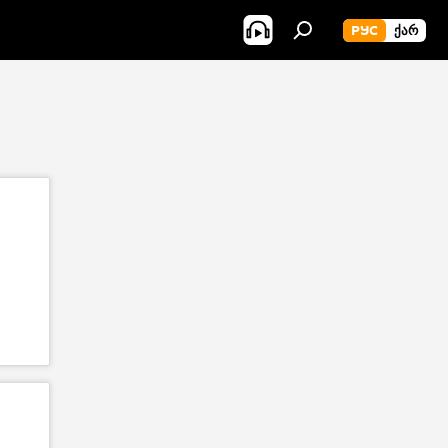
РУС
ᲥᲐᲠ