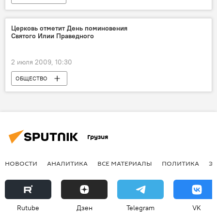
Церковь отметит День поминовения
Святого Илии Праведного
2 июля 2009, 10:30
ОБЩЕСТВО
Грузия
НОВОСТИ
АНАЛИТИКА
ВСЕ МАТЕРИАЛЫ
ПОЛИТИКА
Э
Rutube
Дзен
Telegram
VK