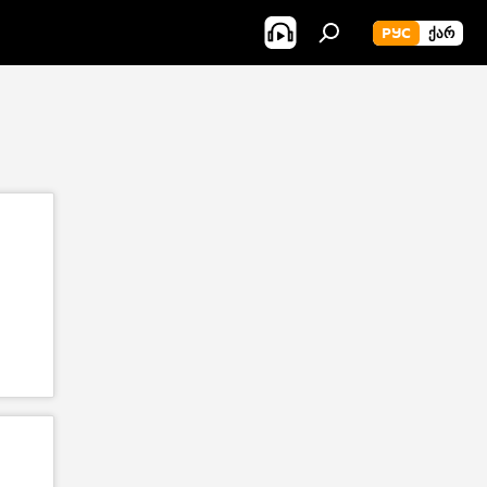
РУС
ᲥᲐᲠ