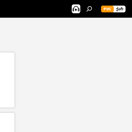
РУС
ᲥᲐᲠ