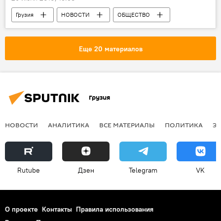
Грузия
НОВОСТИ
ОБЩЕСТВО
Еще 20 материалов
Грузия
НОВОСТИ
АНАЛИТИКА
ВСЕ МАТЕРИАЛЫ
ПОЛИТИКА
Э
Rutube
Дзен
Telegram
VK
О проекте
Контакты
Правила использования