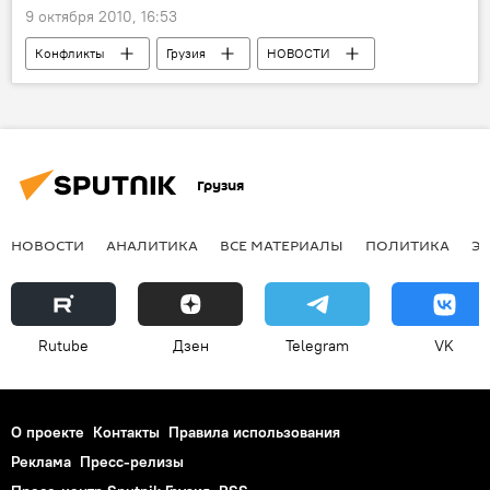
9 октября 2010, 16:53
Конфликты
Грузия
НОВОСТИ
ПРОИСШЕСТВИЯ
Грузия
НОВОСТИ
АНАЛИТИКА
ВСЕ МАТЕРИАЛЫ
ПОЛИТИКА
Э
Rutube
Дзен
Telegram
VK
О проекте
Контакты
Правила использования
Реклама
Пресс-релизы