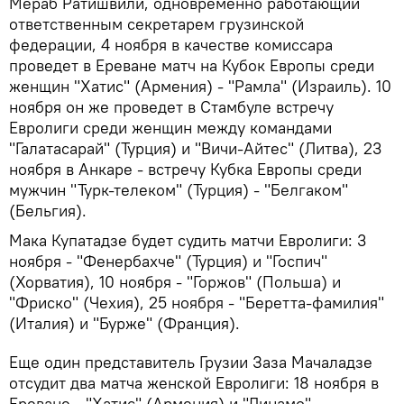
Мераб Ратишвили, одновременно работающий
ответственным секретарем грузинской
федерации, 4 ноября в качестве комиссара
проведет в Ереване матч на Кубок Европы среди
женщин "Хатис" (Армения) - "Рамла" (Израиль). 10
ноября он же проведет в Стамбуле встречу
Евролиги среди женщин между командами
"Галатасарай" (Турция) и "Вичи-Айтес" (Литва), 23
ноября в Анкаре - встречу Кубка Европы среди
мужчин "Турк-телеком" (Турция) - "Белгаком"
(Бельгия).
Мака Купатадзе будет судить матчи Евролиги: 3
ноября - "Фенербахче" (Турция) и "Госпич"
(Хорватия), 10 ноября - "Горжов" (Польша) и
"Фриско" (Чехия), 25 ноября - "Беретта-фамилия"
(Италия) и "Бурже" (Франция).
Еще один представитель Грузии Заза Мачаладзе
отсудит два матча женской Евролиги: 18 ноября в
Ереване - "Хатис" (Армения) и "Динамо"