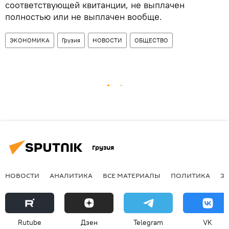
соответствующей квитанции, не выплачен
полностью или не выплачен вообще.
ЭКОНОМИКА
Грузия
НОВОСТИ
ОБЩЕСТВО
Грузия
НОВОСТИ
АНАЛИТИКА
ВСЕ МАТЕРИАЛЫ
ПОЛИТИКА
Э
Rutube
Дзен
Telegram
VK