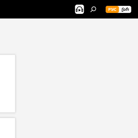
РУС
ᲥᲐᲠ