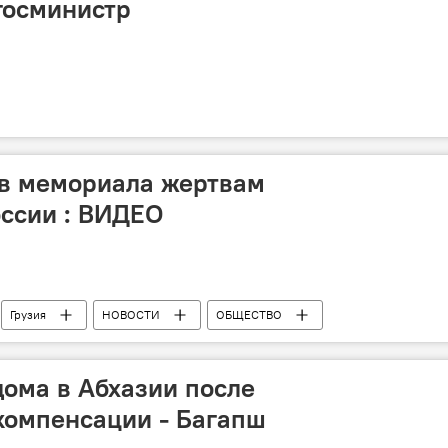
 госминистр
ов мемориала жертвам
оссии : ВИДЕО
Грузия
НОВОСТИ
ОБЩЕСТВО
дома в Абхазии после
компенсации - Багапш