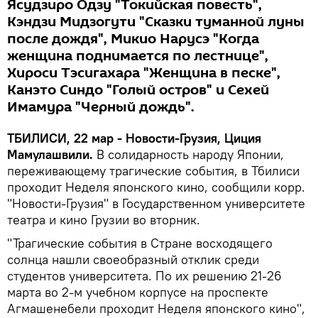
Ясудзиро Одзу "Токийская повесть",
Кэндзи Мидзогути "Сказки туманной луны
после дождя", Микио Нарусэ "Когда
женщина поднимается по лестнице",
Хироси Тэсигахара "Женщина в песке",
Канэто Синдо "Голый остров" и Сехей
Имамура "Черный дождь".
ТБИЛИСИ, 22 мар - Новости-Грузия, Циция
Мамулашвили.
В солидарность народу Японии,
переживающему трагические события, в Тбилиси
проходит Неделя японского кино, сообщили корр.
"Новости-Грузия" в Государственном университете
театра и кино Грузии во вторник.
"Трагические события в Стране восходящего
солнца нашли своеобразный отклик среди
студентов университета. По их решению 21-26
марта во 2-м учебном корпусе на проспекте
Агмашенебели проходит Неделя японского кино",