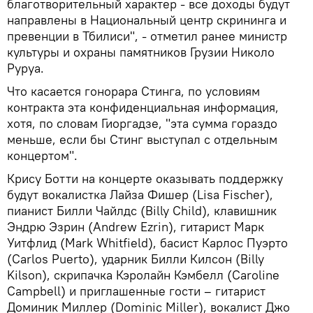
благотворительный характер - все доходы будут
направлены в Национальный центр скрининга и
превенции в Тбилиси", - отметил ранее министр
культуры и охраны памятников Грузии Николо
Руруа.
Что касается гонорара Стинга, по условиям
контракта эта конфиденциальная информация,
хотя, по словам Гиоргадзе, "эта сумма гораздо
меньше, если бы Стинг выступал с отдельным
концертом".
Крису Ботти на концерте оказывать поддержку
будут вокалистка Лайза Фишер (Lisa Fischer),
пианист Билли Чайлдс (Billy Child), клавишник
Эндрю Эзрин (Andrew Ezrin), гитарист Марк
Уитфлид (Mark Whitfield), басист Карлос Пуэрто
(Carlos Puerto), ударник Билли Килсон (Billy
Kilson), скрипачка Кэролайн Кэмбелл (Caroline
Campbell) и приглашенные гости – гитарист
Доминик Миллер (Dominic Miller), вокалист Джо