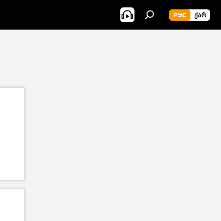
РУС
ᲥᲐᲠ