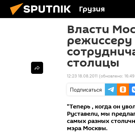
Грузия
Власти Мо
режиссеру
сотруднича
столицы
12:23 18.08.2011
(обновлено:
16:49
Подписаться
"Теперь , когда он уво
Руставели, мы предлаг
самых разных столичны
мэра Москвы.