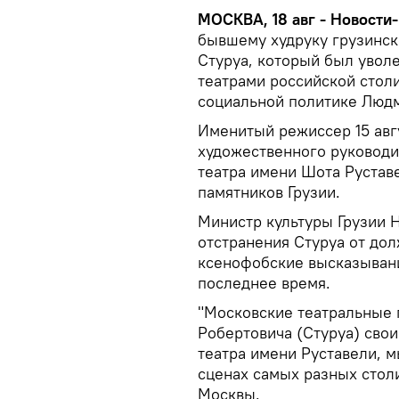
МОСКВА, 18 авг - Новости-
бывшему худруку грузинск
Стуруа, который был уволе
театрами российской стол
социальной политике Люд
Именитый режиссер 15 авг
художественного руководи
театра имени Шота Рустав
памятников Грузии.
Министр культуры Грузии Н
отстранения Стуруа от дол
ксенофобские высказывани
последнее время.
"Московские театральные 
Робертовича (Стуруа) свои
театра имени Руставели, м
сценах самых разных столи
Москвы.