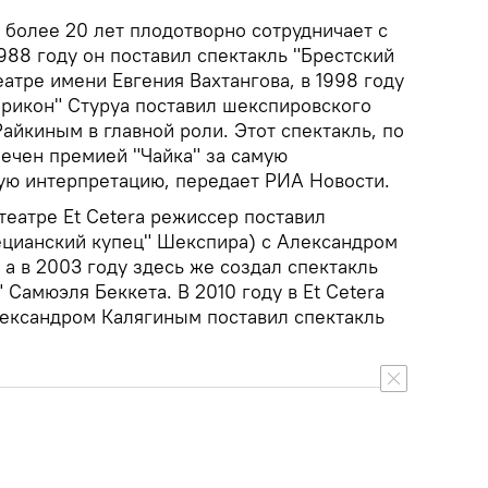
 более 20 лет плодотворно сотрудничает с
988 году он поставил спектакль "Брестский
атре имени Евгения Вахтангова, в 1998 году
ирикон" Стуруа поставил шекспировского
Райкиным в главной роли. Этот спектакль, по
ечен премией "Чайка" за самую
ую интерпретацию, передает РИА Новости.
театре Et Cetera режиссер поставил
ецианский купец" Шекспира) с Александром
 а в 2003 году здесь же создал спектакль
 Самюэля Беккета. В 2010 году в Et Cetera
лександром Калягиным поставил спектакль