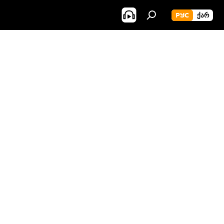
РУС
ᲥᲐᲠ