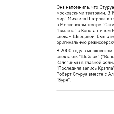
Она напомнила, что Стуруа
московскими театрами. В 1
мир" Михаила Шатрова в те
в Московском театре "Сат
"Гамлета" с Константином 
словам Швецовой, был отм
оригинальную режиссерск
В 2000 году в московском 
спектакль "Шейлок" ("Вен
Калягиным в главной роли,
"Последняя запись Крэппа"
Роберт Стуруа вместе с А
"Буря".