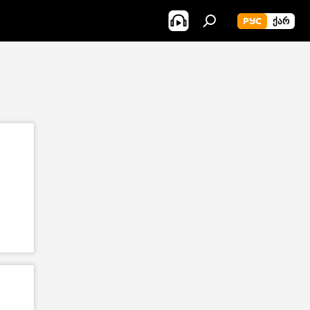
РУС
ᲥᲐᲠ