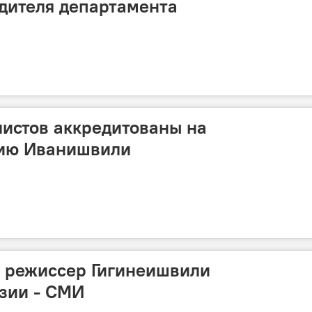
дителя департамента
истов аккредитованы на
ию Иванишвили
и режиссер Гигинеишвили
узии - СМИ