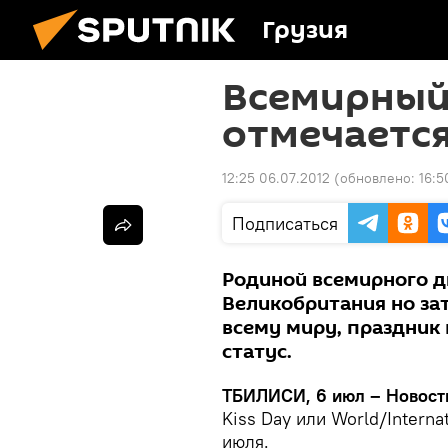
Грузия
Всемирный
отмечается
12:25 06.07.2012
(обновлено:
16:5
Подписаться
Родиной всемирного д
Великобритания но за
всему миру, праздник
статус.
ТБИЛИСИ, 6 июл – Новости
Kiss Day или World/Internat
июля.