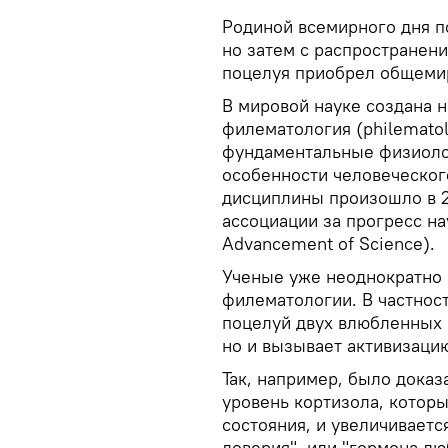
Родиной всемирного дня п
но затем с распространени
поцелуя приобрел общемир
В мировой науке создана 
филематология (philematol
фундаментальные физиоло
особенности человеческог
дисциплины произошло в 2
ассоциации за прогресс нау
Advancement of Science).
Ученые уже неоднократно 
филематологии. В частност
поцелуй двух влюбленных 
но и вызывает активизаци
Так, например, было доказ
уровень кортизола, котор
состояния, и увеличиваетс
доверия", или "гормона лю