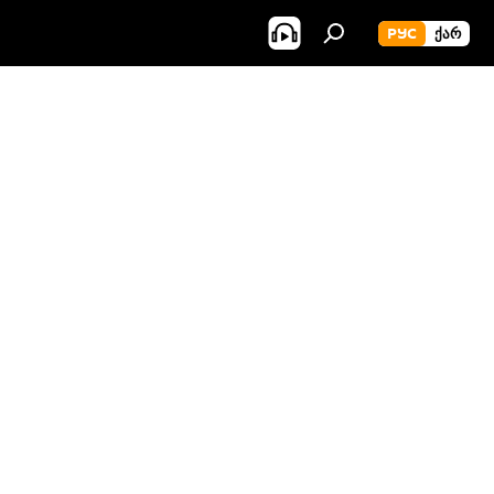
РУС
ᲥᲐᲠ