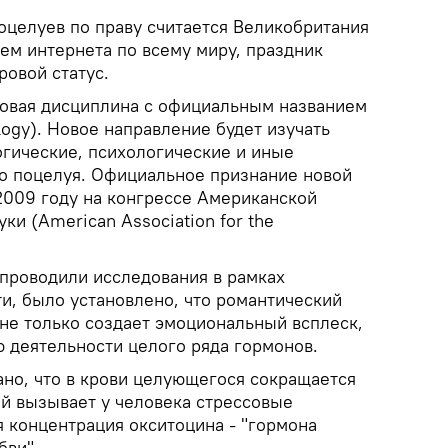
оцелуев по праву считается Великобритания
ем интернета по всему миру, праздник
овой статус.
новая дисциплина с официальным названием
ogy). Новое направление будет изучать
гические, психологические и иные
о поцелуя. Официальное признание новой
009 году на конгрессе Американской
ки (American Association for the
проводили исследования в рамках
и, было установлено, что романтический
не только создает эмоциональный всплеск,
ю деятельности целого ряда гормонов.
ано, что в крови целующегося сокращается
ый вызывает у человека стрессовые
я концентрация окситоцина - "гормона
бви".