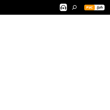
РУС
ᲥᲐᲠ