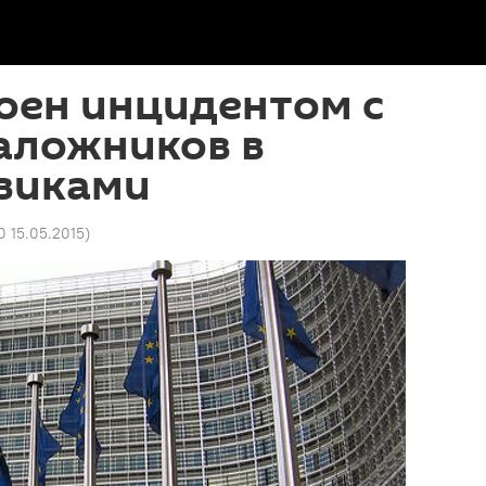
оен инцидентом с
аложников в
евиками
0 15.05.2015
)