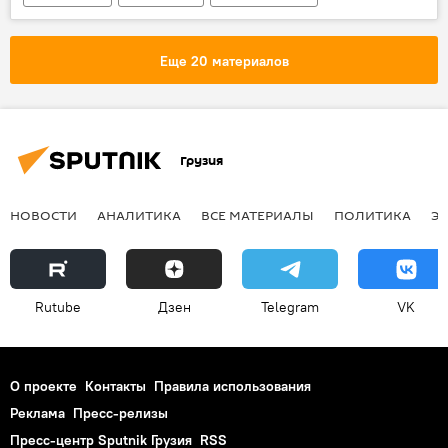
Еще 20 материалов
Грузия
НОВОСТИ
АНАЛИТИКА
ВСЕ МАТЕРИАЛЫ
ПОЛИТИКА
Э
Rutube
Дзен
Telegram
VK
О проекте
Контакты
Правила использования
Реклама
Пресс-релизы
Пресс-центр Sputnik Грузия
RSS