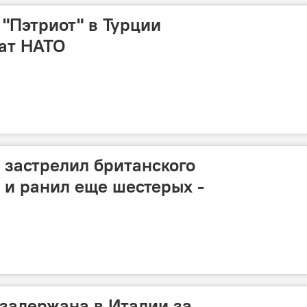
"Пэтриот" в Турции
дат НАТО
 застрелил британского
и ранил еще шестерых -
 задержана в Италии за