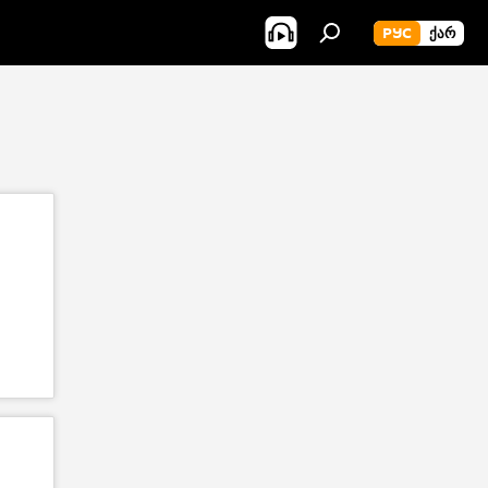
РУС
ᲥᲐᲠ