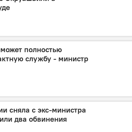
уде
 может полностью
актную службу - министр
ии сняла с экс-министра
или два обвинения