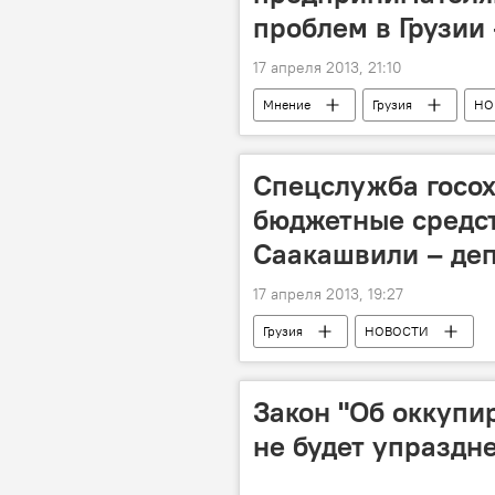
проблем в Грузии
17 апреля 2013, 21:10
Мнение
Грузия
НО
Спецслужба госо
бюджетные средст
Саакашвили – де
17 апреля 2013, 19:27
Грузия
НОВОСТИ
Закон "Об оккупи
не будет упраздне