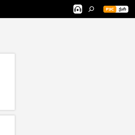
РУС
ᲥᲐᲠ