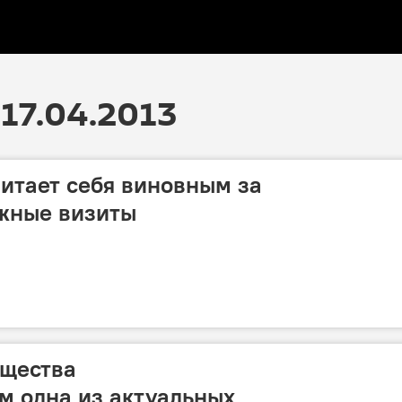
17.04.2013
итает себя виновным за
ежные визиты
щества
м одна из актуальных