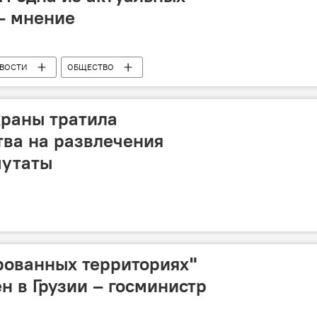
 - мнение
ВОСТИ
ОБЩЕСТВО
храны тратила
ва на развлечения
путаты
рованных территориях"
н в Грузии – госминистр