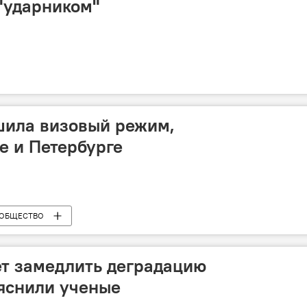
 "ударником"
шила визовый режим,
е и Петербурге
ОБЩЕСТВО
т замедлить деградацию
ыяснили ученые