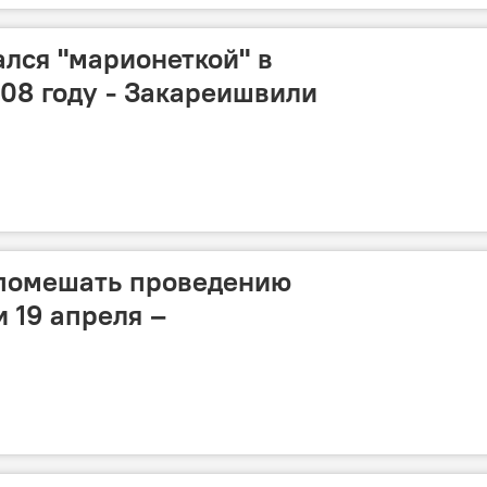
лся "марионеткой" в
008 году - Закареишвили
 помешать проведению
 19 апреля –