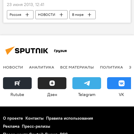
23 июня 2013, 12:41
Россия
НОВОСТИ
В мире
Грузия
НОВОСТИ
АНАЛИТИКА
ВСЕ МАТЕРИАЛЫ
ПОЛИТИКА
Э
Rutube
Дзен
Telegram
VK
О проекте
Контакты
Правила использования
Реклама
Пресс-релизы