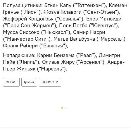
Полузащитники: Этьен Капу ("Тоттенхэм"), Клемен
Гренье ("Лион"), Жозуа Гилавоги ("Сент-Этьен"),
Жоффрей Кондогбья ("Севилья"), Блез Матюиди
("Пари Сен-Жермен"), Поль Погба ("Ювентус"),
Мусса Сиссоко ("Ньюкасл"), Самир Насри
("Манчестер Сити"), Матье Вальбуэна ("Марсель"),
Франк Рибери ("Бавария");
Нападающие: Карим Бензема ("Реал"), Димитри
Пайе ("Лилль"), Оливье Жиру ("Арсенал"), Андре-
Пьер Жиньяк ("Марсель").
СПОРТ
Грузия
НОВОСТИ