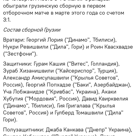
обыграли грузинскую сборную в первом
отборочном матче в марте этого года со счетом
3:1.
Состав сборной Грузии
Вратари: Георгий Лория ("Динамо", Тбилиси),
Нукри Ревишвили ("Дила", Гори) и Роин Квасхвадзе
("Зестфони").
Защитники: Гурам Кашия ("Витес", Голландия),
Зураб Хизанишвили ("Кайсериспор", Турция),
Александр Амисулашвили ("Крылья Советов",
Россия), Георгий Попхадзе ("Баки", Азербайджан),
Уча Лобжанидзе ("Кривбас", Украина), Акаки
Хубутия ("Мордовия", Россия), Давид Квирквелия
("Динамо", Тбилиси), Гия Григалава ("Крылья
Советов", Россия) и Гулберд Томашвили ("Дила"
Гори).
Полузащитники: Джаба Канкава ("Днепр" Украина),