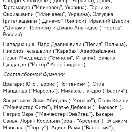
Сандро Кобахидзе ("Днепр" Украина), Давид
Таргамадзе ("Иличевец", Украина), Торнике
Окриашвили ("Иличевец", Украина), Элгуджа
Григалашвили ("Динамо" Тбилиси), Ираклий Дзария
("Динамо" Тбилиси) и Джано Ананидзе ("Ростов",
Россия).
Нападающие: Ладо Двалишвили ("Легия" Польша),
Николоз Гелашвили ("Карабах" Азербайджан),
Леван Мчедлидзе ("Эмполи", Италия), Бачана
Цхададзе ("Интер" Азербайджан).
Состав сборной Франции
Вратари: Юго Льорис ("Тоттенхэм"), Стив
Манданда ("Марсель"), Микаэль Ландро ("Бастия");
Защитники: Эрик Абидаль ("Монако"), Гаэль Клиши
("Манчестер Сити"), Матье Дебюши ("Ньюкасл"),
Патрис Эвра ("Манчестер Юнайтед"), Бакари
Санья, Лоран Косельни (оба - "Арсенал"), Эльяким
Мангала ("Порту"), Адиль Рами ("Валенсия");