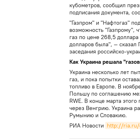
кубометров, сообщил през
подписания документа, с
"Газпром" и "Нафтогаз" по
возможность "Газпрому", ч
газ по цене 268,5 доллара
долларов была", — сказал
заседания российско-укра
Как Украина решала "газо
Украина несколько лет пы
газ, и пока попытки остав
топливо в Европе. В ноябр
Польшу по соглашению ме
RWE. В конце марта этого
через Венгрию. Украина р
Румынию и Словакию.
РИА Новости
http://ria.r