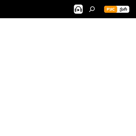
РУС
ᲥᲐᲠ