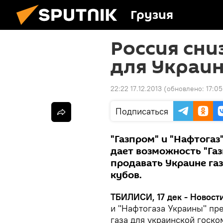
Грузия
Россия сни
для Украин
22:22 17.12.2013
(обновлено:
17:05
Подписаться
"Газпром" и "Нафтогаз
дает возможность "Газ
продавать Украине газ
кубов.
ТБИЛИСИ, 17 дек - Новости
и "Нафтогаза Украины" пр
газа для украинской госко