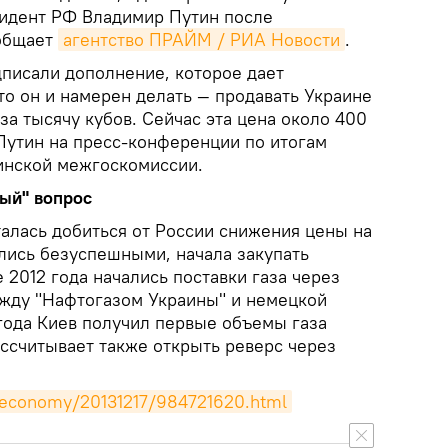
идент РФ Владимир Путин после
ообщает
агентство ПРАЙМ / РИА Новости
.
дписали дополнение, которое дает
то он и намерен делать — продавать Украине
 за тысячу кубов. Сейчас эта цена около 400
 Путин на пресс-конференции по итогам
инской межгоскомиссии.
вый" вопрос
талась добиться от России снижения цены на
ались безуспешными, начала закупать
е 2012 года начались поставки газа через
жду "Нафтогазом Украины" и немецкой
 года Киев получил первые объемы газа
ассчитывает также открыть реверс через
u/economy/20131217/984721620.html