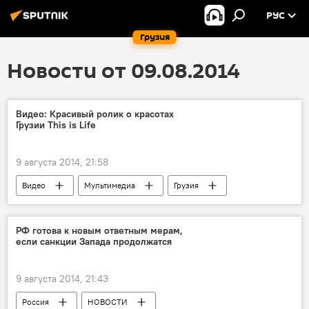
РУС
Грузия
Новости от 09.08.2014
Видео: Красивый ролик о красотах
Грузии This is Life
9 августа 2014, 21:58
Видео
Мультимедиа
Грузия
ЭКОНОМИКА
НОВОСТИ
КУЛЬТУРА
РФ готова к новым ответным мерам,
если санкции Запада продолжатся
9 августа 2014, 21:43
Россия
НОВОСТИ