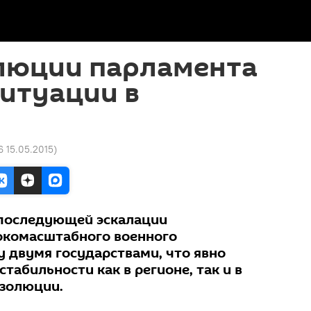
олюции парламента
ситуации в
6 15.05.2015
)
 последующей эскалации
окомасштабного военного
 двумя государствами, что явно
стабильности как в регионе, так и в
езолюции.