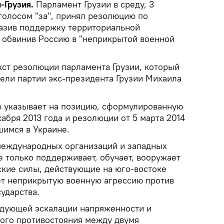
-Грузия.
Парламент Грузии в среду, 3
 голосом "за", принял резолюцию по
разив поддержку территориальной
и обвинив Россию в "неприкрытой военной
ст резолюции парламента Грузии, который
ели партии экс-президента Грузии Михаила
з указывает на позицию, сформулированную
кабря 2013 года и резолюции от 5 марта 2014
шимся в Украине.
международных организаций и западных
е только поддерживает, обучает, вооружает
ские силы, действующие на юго-востоке
ет неприкрытую военную агрессию против
ударства.
едующей эскалации напряженности и
ого противостояния между двумя