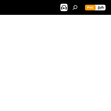
РУС
ᲥᲐᲠ