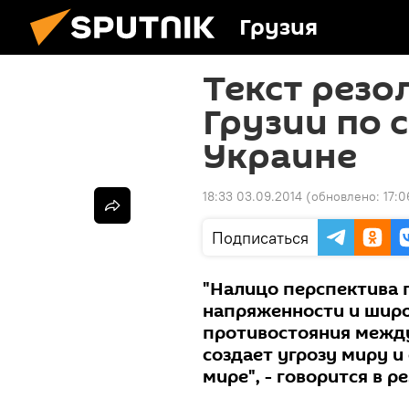
Грузия
Текст рез
Грузии по 
Украине
18:33 03.09.2014
(обновлено:
17:0
Подписаться
"Налицо перспектива
напряженности и шир
противостояния между
создает угрозу миру и 
мире", - говорится в р