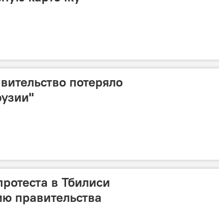
вительство потеряло
рузии"
протеста в Тбилиси
ию правительства