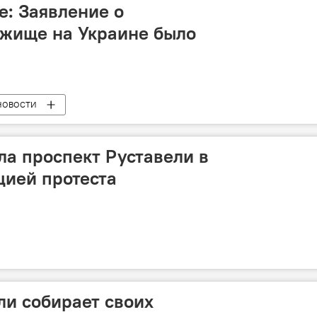
е: Заявление о
ежище на Украине было
НОВОСТИ
а проспект Руставели в
цией протеста
и собирает своих