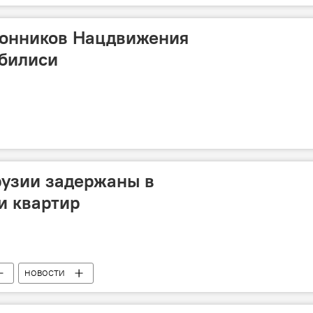
ронников Нацдвижения
Тбилиси
рузии задержаны в
и квартир
НОВОСТИ