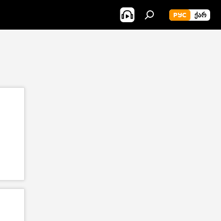
РУС
ᲥᲐᲠ