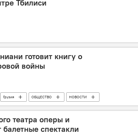
нтре Тбилиси
Ониани готовит книгу о
овой войны
Грузия
ОБЩЕСТВО
НОВОСТИ
ого театра оперы и
т балетные спектакли