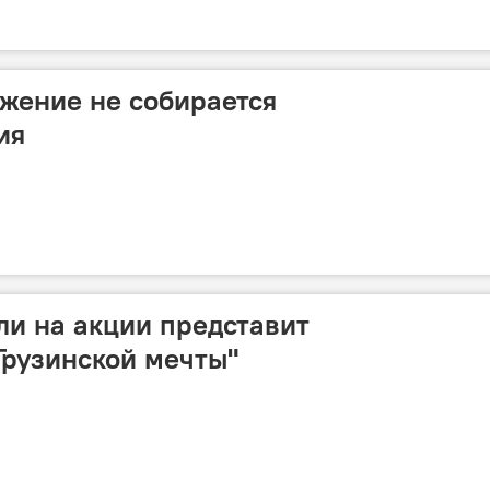
жение не собирается
ия
и на акции представит
Грузинской мечты"