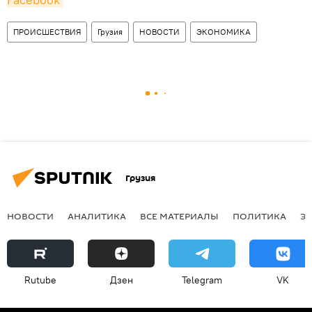
ПРОИСШЕСТВИЯ
Грузия
НОВОСТИ
ЭКОНОМИКА
Грузия
НОВОСТИ
АНАЛИТИКА
ВСЕ МАТЕРИАЛЫ
ПОЛИТИКА
Э
Rutube
Дзен
Telegram
VK