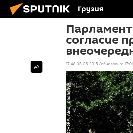
Грузия
Парламент
согласие п
внеочеред
17:48 06.05.2015
(обновлено:
17:0