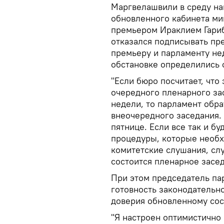
Маргвелашвили в среду на
обновленного кабинета ми
премьером Ираклием Гариб
отказался подписывать пре
премьеру и парламенту нед
обстановке определились с
"Если бюро посчитает, что
очередного пленарного за
недели, то парламент обра
внеочередного заседания.
пятнице. Если все так и бу
процедуры, которые необх
комитетские слушания, слу
состоится пленарное засед
При этом председатель па
готовность законодательн
доверия обновленному сос
"Я настроен оптимистично 