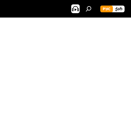
РУС
ᲥᲐᲠ