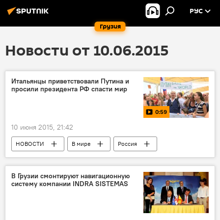
РУС
Грузия
Новости от 10.06.2015
Итальянцы приветствовали Путина и
просили президента РФ спасти мир
0:59
10 июня 2015, 21:42
НОВОСТИ
В мире
Россия
Мультимедиа
Видео
В Грузии смонтируют навигационную
систему компании INDRA SISTEMAS