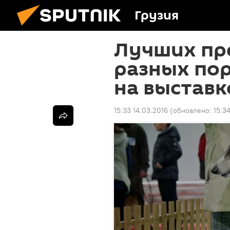
Грузия
Лучших пр
разных по
на выставк
15:33 14.03.2016
(обновлено:
15:3