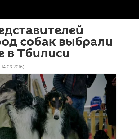
едставителей
род собак выбрали
е в Тбилиси
4 14.03.2016
)