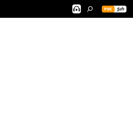
РУС
ᲥᲐᲠ