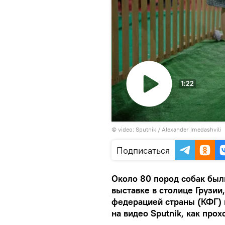
1:22
Воспроизвести
© video: Sputnik / Alexander Imedashvili
видео
Подписаться
Около 80 пород собак бы
выставке в столице Грузии
федерацией страны (КФГ) 
на видео Sputnik, как прох