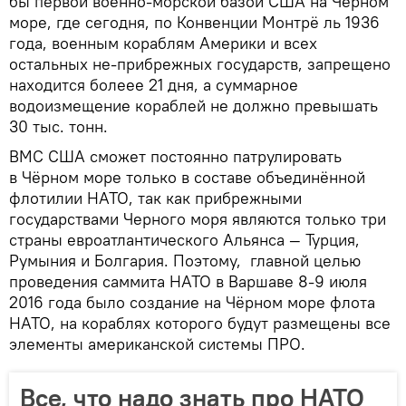
бы первой военно-морской базой США на Чёрном
море, где сегодня, по Конвенции Монтрё ль 1936
года, военным кораблям Америки и всех
остальных не-прибрежных государств, запрещено
находится болеее 21 дня, а суммарное
водоизмещение кораблей не должно превышать
30 тыс. тонн.
ВМС США сможет постоянно патрулировать
в Чёрном море только в составе объединённой
флотилии НАТО, так как прибрежными
государствами Черного моря являются только три
страны евроатлантического Альянса — Турция,
Румыния и Болгария. Поэтому, главной целью
проведения саммита НАТО в Варшаве 8-9 июля
2016 года было создание на Чёрном море флота
НАТО, на кораблях которого будут размещены все
элементы американской системы ПРО.
Все, что надо знать про НАТО