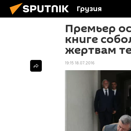
Грузия
Премьер ос
книге собо
жертвам те
19:15 18.07.2016