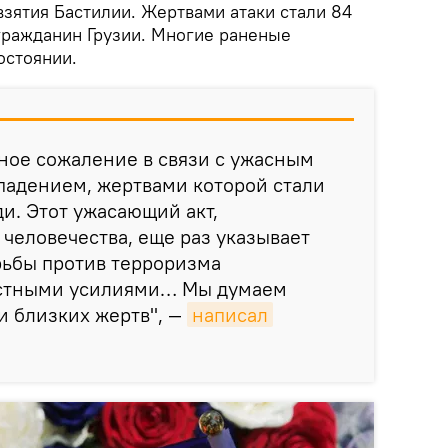
зятия Бастилии. Жертвами атаки стали 84
 гражданин Грузии. Многие раненые
остоянии.
ное сожаление в связи с ужасным
падением, жертвами которой стали
и. Этот ужасающий акт,
человечества, еще раз указывает
рьбы против терроризма
естными усилиями… Мы думаем
и близких жертв", —
написал