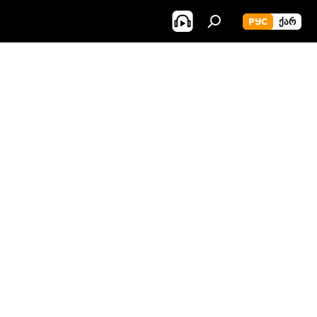
РУС
ᲥᲐᲠ