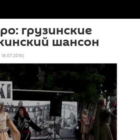
тро: грузинские
акинский шансон
3 18.07.2016
)