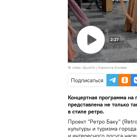
2:27
Воспроизвести
© video: Sputnik / Камилла Алиева
видео
Подписаться
Концертная программа на 
представлена не только т
в стиле ретро.
Проект "Ретро Баку" (Retr
культуры и туризма города
и интересного досуга насе