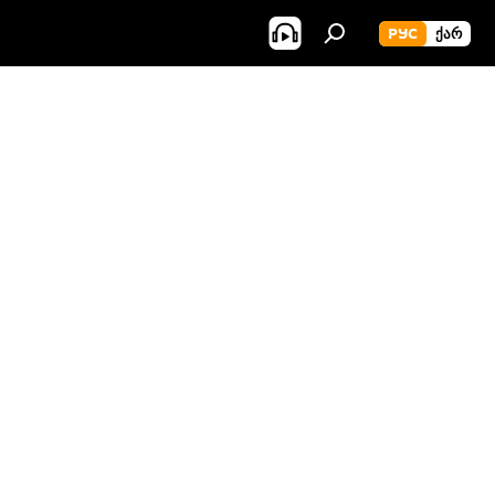
РУС
ᲥᲐᲠ