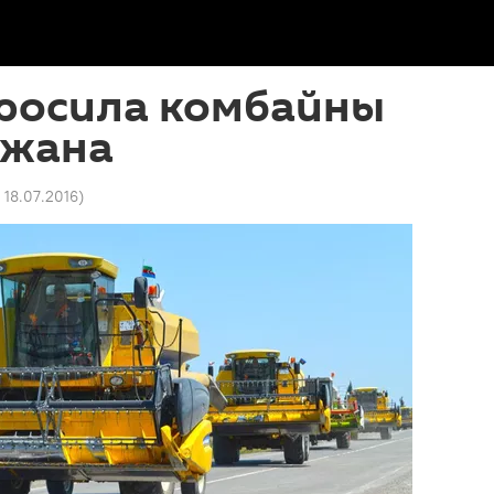
просила комбайны
джана
 18.07.2016
)