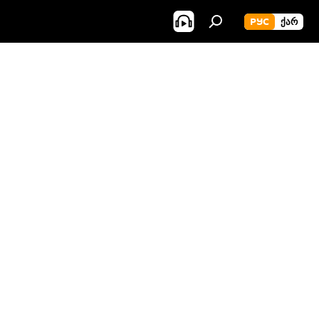
РУС
ᲥᲐᲠ