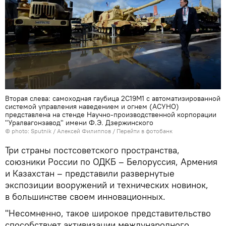
Вторая слева: cамоходная гаубица 2С19М1 с автоматизированной
системой управления наведением и огнем (АСУНО)
представлена на стенде Научно-производственной корпорации
"Уралвагонзавод" имени Ф.Э. Дзержинского
© photo: Sputnik / Алексей Филиппов
/
Перейти в фотобанк
Три страны постсоветского пространства,
союзники России по ОДКБ – Белоруссия, Армения
и Казахстан – представили развернутые
экспозиции вооружений и технических новинок,
в большинстве своем инновационных.
"Несомненно, такое широкое представительство
способствует активизации международного