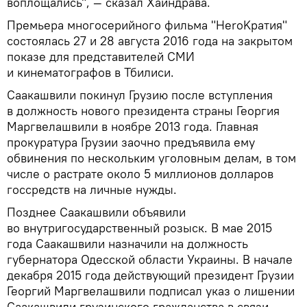
воплощались", — сказал Хаиндрава.
Премьера многосерийного фильма "HeroKратия"
состоялась 27 и 28 августа 2016 года на закрытом
показе для представителей СМИ
и кинематографов в Тбилиси.
Саакашвили покинул Грузию после вступления
в должность нового президента страны Георгия
Маргвелашвили в ноябре 2013 года. Главная
прокуратура Грузии заочно предъявила ему
обвинения по нескольким уголовным делам, в том
числе о растрате около 5 миллионов долларов
госсредств на личные нужды.
Позднее Саакашвили объявили
во внутригосударственный розыск. В мае 2015
года Саакашвили назначили на должность
губернатора Одесской области Украины. В начале
декабря 2015 года действующий президент Грузии
Георгий Маргвелашвили подписал указ о лишении
Саакашвили грузинского гражданства в связи