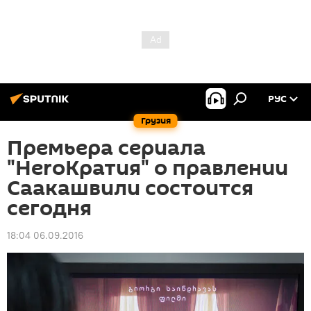
РУС
Грузия
Премьера сериала
"HeroKратия" о правлении
Саакашвили состоится
сегодня
18:04 06.09.2016