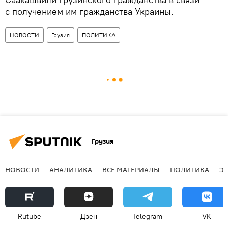
с получением им гражданства Украины.
НОВОСТИ
Грузия
ПОЛИТИКА
Грузия
НОВОСТИ
АНАЛИТИКА
ВСЕ МАТЕРИАЛЫ
ПОЛИТИКА
Э
Rutube
Дзен
Telegram
VK