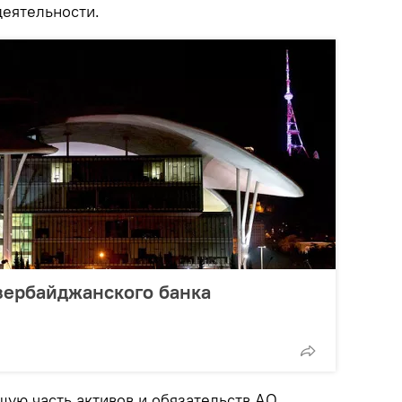
деятельности.
зербайджанского банка
шую часть активов и обязательств АО