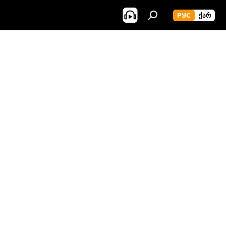
РУС
ᲥᲐᲠ