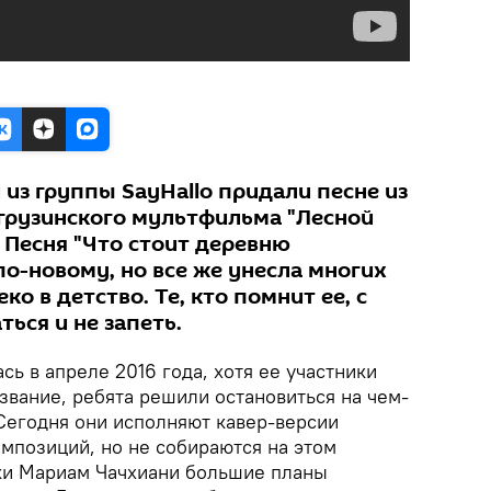
из группы SayHallo придали песне из
 грузинского мультфильма "Лесной
 Песня "Что стоит деревню
по-новому, но все же унесла многих
ко в детство. Те, кто помнит ее, с
ься и не запеть.
сь в апреле 2016 года, хотя ее участники
звание, ребята решили остановиться на чем-
 Сегодня они исполняют кавер-версии
мпозиций, но не собираются на этом
тки Мариам Чачхиани большие планы