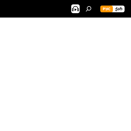
РУС
ᲥᲐᲠ