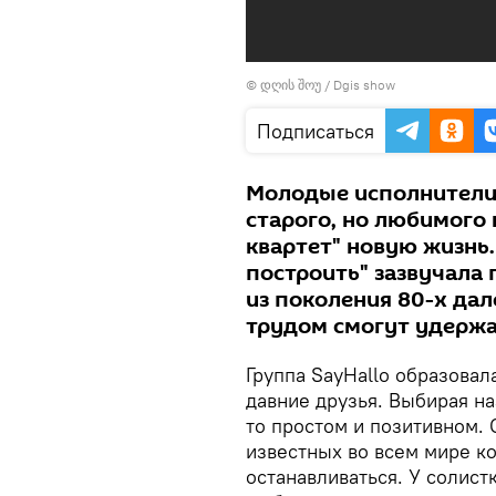
©
დღის შოუ / Dgis show
Подписаться
Молодые исполнители 
старого, но любимого
квартет" новую жизнь.
построить" зазвучала 
из поколения 80-х дале
трудом смогут удержат
Группа SayHallo образовала
давние друзья. Выбирая на
то простом и позитивном.
известных во всем мире ко
останавливаться. У солис