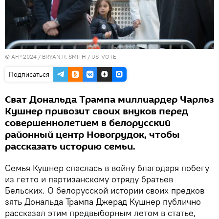
© AFP 2024 / BRYAN R. SMITH / US-VOTE
Подписаться
Сват Дональда Трампа миллиардер Чарльз
Кушнер привозит своих внуков перед
совершеннолетием в белорусский
районный центр Новогрудок, чтобы
рассказать историю семьи.
Семья Кушнер спаслась в войну благодаря побегу
из гетто и партизанскому отряду братьев
Бельских. О белорусской истории своих предков
зять Дональда Трампа Джерад Кушнер публично
рассказал этим предвыборным летом в статье,