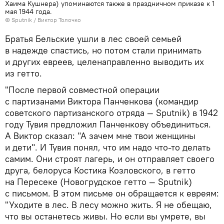
Хаима Кушнера) упоминаются также в праздничном приказе к 1
мая 1944 года.
© Sputnik / Виктор Толочко
Братья Бельские ушли в лес своей семьей
в надежде спастись, но потом стали принимать
и других евреев, целенаправленно выводить их
из гетто.
"После первой совместной операции
с партизанами Виктора Панченкова (командир
советского партизанского отряда — Sputnik) в 1942
году Тувия предложил Панченкову объединиться.
А Виктор сказал: "А зачем мне твои женщины
и дети". И Тувия понял, что им надо что-то делать
самим. Они строят лагерь, и он отправляет своего
друга, белоруса Костика Козловского, в гетто
на Пересеке (Новогрудское гетто — Sputnik)
с письмом. В этом письме он обращается к евреям:
"Уходите в лес. В лесу можно жить. Я не обещаю,
что вы останетесь живы. Но если вы умрете, вы