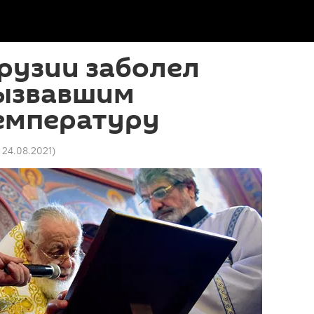
рузии заболел
вызвавшим
емпературу
7 24.08.2021
)