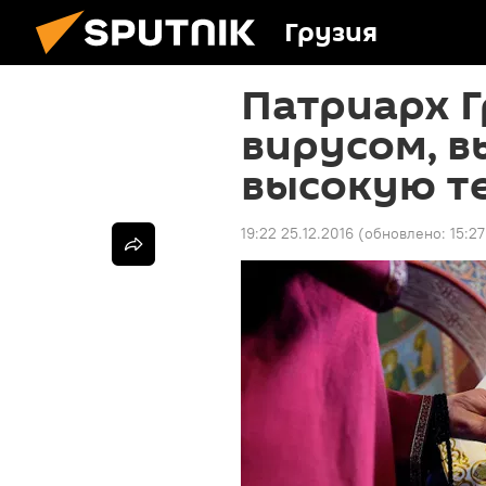
Грузия
Патриарх Г
вирусом, 
высокую т
19:22 25.12.2016
(обновлено:
15:2