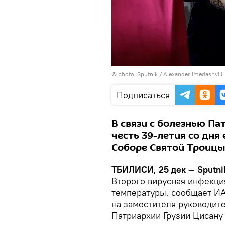
© photo: Sputnik / Alexander Imedashvili
Подписаться
В связи с болезнью П
честь 39-летия со дня
Соборе Святой Троицы
ТБИЛИСИ, 25 дек — Sputni
Второго вирусная инфекци
температуры, сообщает И
на заместителя руководит
Патриархии Грузии Цисану