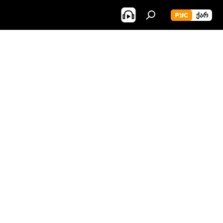
РУС
ᲥᲐᲠ