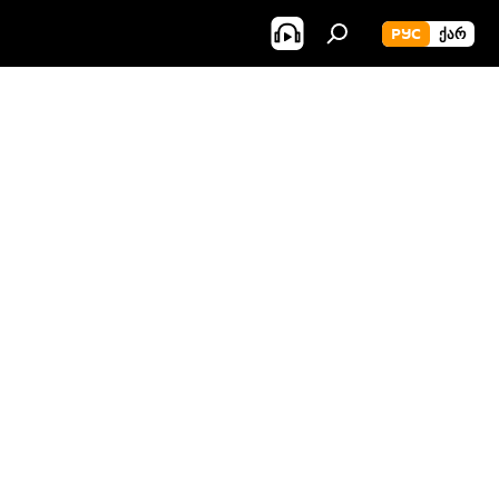
РУС
ᲥᲐᲠ