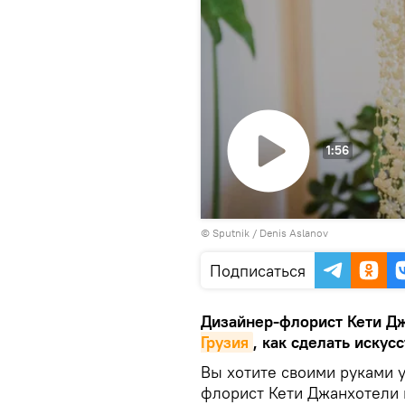
1:56
Воспроизвести
© Sputnik / Denis Aslanov
видео
Подписаться
Дизайнер-флорист Кети Д
Грузия
, как сделать иску
Вы хотите своими руками 
флорист Кети Джанхотели 